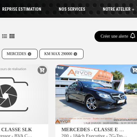
REPRISE ESTIMATION
NOS SERVICES
NOTRE ATELIER
+
Créer une alerte
MERCEDES
KM MAX 290000
 CLASSE SLK
MERCEDES - CLASSE E COUPE
SLK 200 Kompressor - BVA CABRIOLET - BM 171 . PHASE 1
200 - 184ch Executive - 7G-Tronic