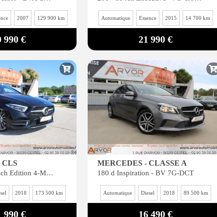
ence
2007
129 900 km
Automatique
Essence
2015
14 700 km
0 990 €
21 990 €
 CLS
MERCEDES - CLASSE A
CLS 350 d Launch Edition 4-Matic
180 d Inspiration - BV 7G-DCT
sel
2018
173 500 km
Automatique
Diesel
2018
89 500 km
1 990 €
16 490 €