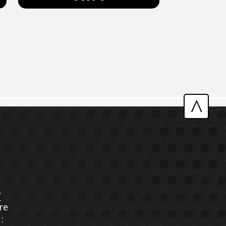
^
S
re
: