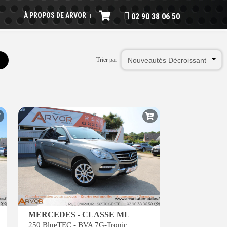
À PROPOS DE ARVOR
+
02 90 38 06 50
Trier par
MERCEDES - CLASSE ML
250 BlueTEC - BVA 7G-Tronic