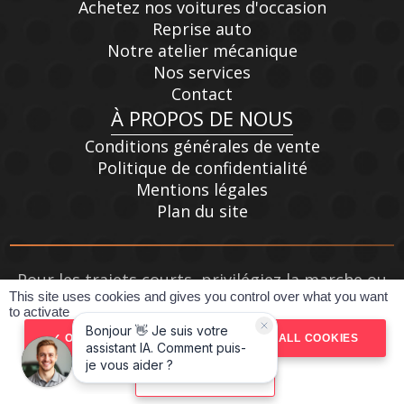
Achetez nos voitures d'occasion
Reprise auto
Notre atelier mécanique
Nos services
Contact
À PROPOS DE NOUS
Conditions générales de vente
Politique de confidentialité
Mentions légales
Plan du site
Pour les trajets courts, privilégiez la marche ou
This site uses cookies and gives you control over what you want
le vélo #SeDéplacerMoinsPolluer
to activate
Réalisé par SPIDERVO
OK, ACCEPT ALL
DENY ALL COOKIES
PERSONALIZE