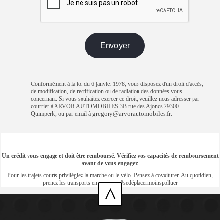
Conformément à la loi du 6 janvier 1978, vous disposez d'un droit d'accès,
de modification, de rectification ou de radiation des données vous
concernant. Si vous souhaitez exercer ce droit, veuillez nous adresser par
courrier à ARVOR AUTOMOBILES 3B rue des Ajoncs 29300
gregory@arvorautomobiles.fr
Quimperlé, ou par email à
.
Un crédit vous engage et doit être remboursé. Vérifiez vos capacités de remboursement
avant de vous engager.
Pour les trajets courts privilégiez la marche ou le vélo. Pensez à covoiturer. Au quotidien,
prenez les transports en commun #sedéplacermoinspolluer
^