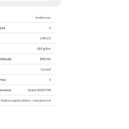
6 vitesses
ces
5
240 Ch
189 g/km
éhicule
BREAK
Gestel
rtes
5
férence
0264-0003798
 Voiture particulière - non précisé