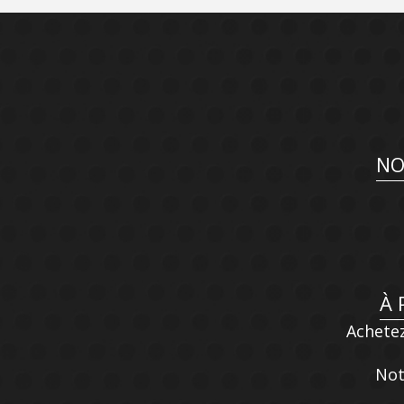
NO
À 
Achetez
Not