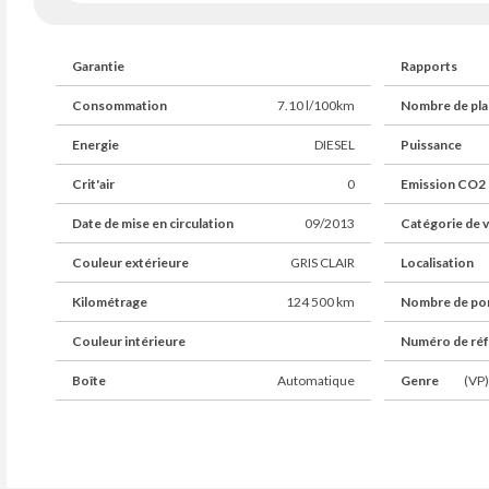
Garantie
Rapports
Consommation
7.10 l/100km
Nombre de pla
Energie
DIESEL
Puissance
Crit'air
0
Emission CO2
Date de mise en circulation
09/2013
Catégorie de v
Couleur extérieure
GRIS CLAIR
Localisation
Kilométrage
124 500 km
Nombre de po
Couleur intérieure
Numéro de ré
Boîte
Automatique
Genre
(VP)