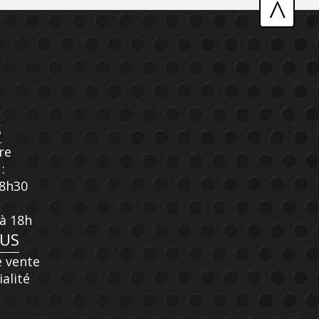
^
S
re
:
18h30
 à 18h
OUS
e vente
ialité