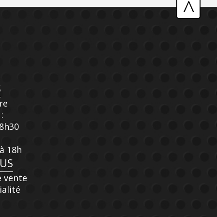
^
S
re
:
18h30
 à 18h
OUS
e vente
ialité