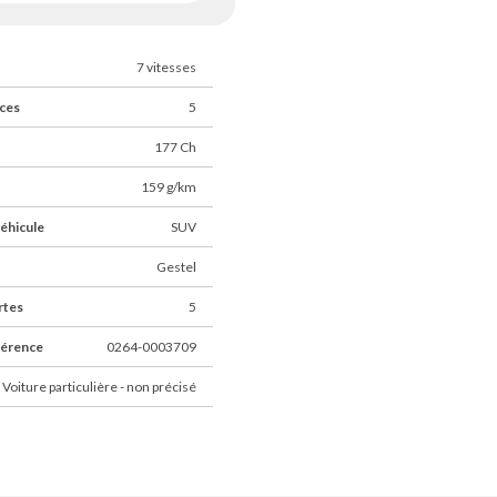
7 vitesses
ces
5
177 Ch
159 g/km
éhicule
SUV
Gestel
rtes
5
férence
0264-0003709
 Voiture particulière - non précisé