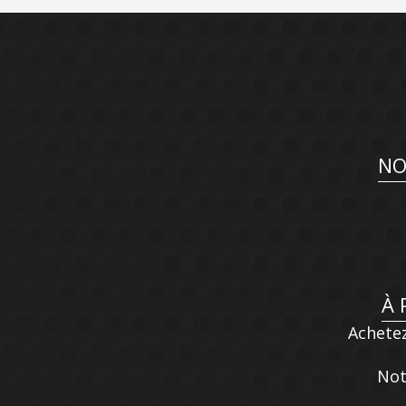
NO
À 
Achetez
Not