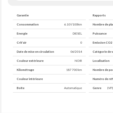
Garantie
Rapports
Consommation
6.10 l/100km
Nombre de pla
Energie
DIESEL
Puissance
Crit'air
0
Emission CO2
Date de mise en circulation
06/2014
Catégorie de v
Couleur extérieure
NOIR
Localisation
Kilométrage
187 700 km
Nombre de po
Couleur intérieure
Numéro de ré
Boîte
Automatique
Genre
(VP)