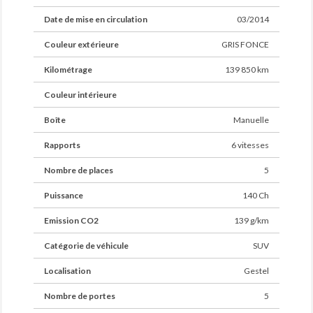
Date de mise en circulation
03/2014
Couleur extérieure
GRIS FONCE
Kilométrage
139 850 km
Couleur intérieure
Boîte
Manuelle
Rapports
6 vitesses
Nombre de places
5
Puissance
140 Ch
Emission CO2
139 g/km
Catégorie de véhicule
SUV
Localisation
Gestel
Nombre de portes
5