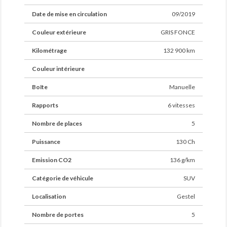
Date de mise en circulation
09/2019
Couleur extérieure
GRIS FONCE
Kilométrage
132 900 km
Couleur intérieure
Boîte
Manuelle
Rapports
6 vitesses
Nombre de places
5
Puissance
130 Ch
Emission CO2
136 g/km
Catégorie de véhicule
SUV
Localisation
Gestel
Nombre de portes
5